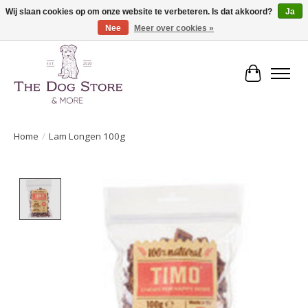
Wij slaan cookies op om onze website te verbeteren. Is dat akkoord?
Ja
Nee
Meer over cookies »
De speciaalzaak in hondenartikelen en meer!
Winkelwa
Home
/
Lam Longen 100g
Product image slideshow Items