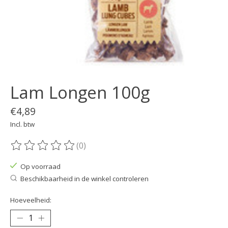
Lam Longen 100g
€4,89
Incl. btw
(0)
De beoordeling van dit product is
0
van de 5
Op voorraad
Beschikbaarheid in de winkel controleren
Hoeveelheid: