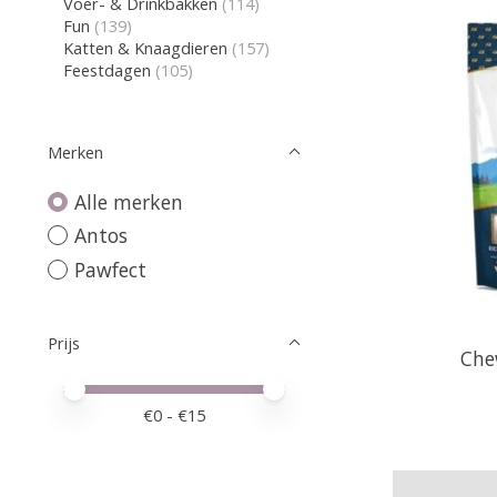
Voer- & Drinkbakken
(114)
Fun
(139)
Katten & Knaagdieren
(157)
Feestdagen
(105)
Merken
Alle merken
Antos
Pawfect
Prijs
Che
Minimale prijswaarde
Price maximum value
€
0
- €
15