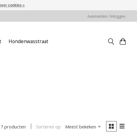
over cookies »
Aanmelden / Inloggen
t
Hondenwasstraat
Sorteren op
Meest bekeken
7 producten