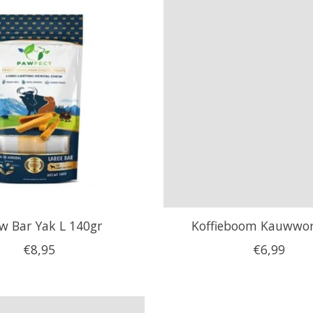
w Bar Yak L 140gr
Koffieboom Kauwwor
€8,95
€6,99