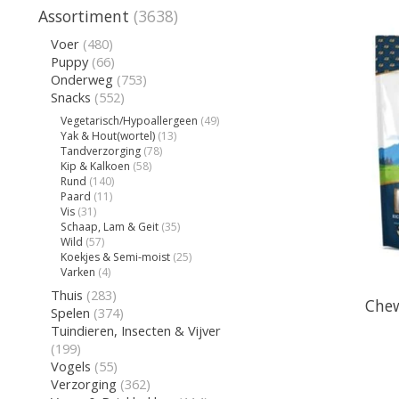
Assortiment
(3638)
Voer
(480)
Puppy
(66)
Onderweg
(753)
Snacks
(552)
Vegetarisch/Hypoallergeen
(49)
Yak & Hout(wortel)
(13)
Tandverzorging
(78)
Kip & Kalkoen
(58)
Rund
(140)
Paard
(11)
Vis
(31)
Schaap, Lam & Geit
(35)
Wild
(57)
Koekjes & Semi-moist
(25)
Varken
(4)
Thuis
(283)
Chew
Spelen
(374)
Tuindieren, Insecten & Vijver
(199)
Vogels
(55)
Verzorging
(362)