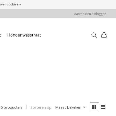
over cookies »
Aanmelden / Inloggen
t
Hondenwasstraat
Sorteren op
Meest bekeken
36 producten