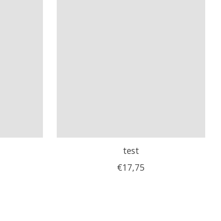
test
€17,75