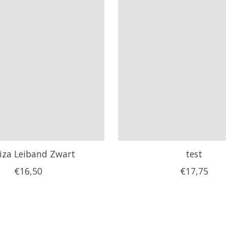
biza Leiband Zwart
test
€16,50
€17,75