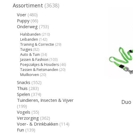
Assortiment
(3638)
Voer
(480)
Puppy
(66)
Onderweg
(753)
Halsbanden
(210)
Leibanden
(142)
Training & Correctie
(29)
Tuigjes
(82)
Auto & Tuin
(34)
Jassen & Fashion
(103)
Poepzakjes & Houders
(46)
Tassen & Fietsmanden
(20)
Muilkorven
(20)
Snacks
(552)
Thuis
(283)
Spelen
(374)
Tuindieren, Insecten & Vijver
Duo 
(199)
Vogels
(55)
Verzorging
(362)
Voer- & Drinkbakken
(114)
Fun
(139)