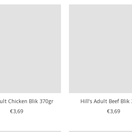
dult Chicken Blik 370gr
Hill's Adult Beef Blik
€3,69
€3,69