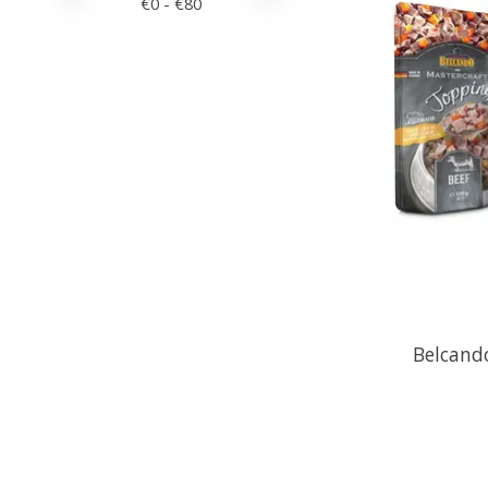
€
0
- €
80
Belcand