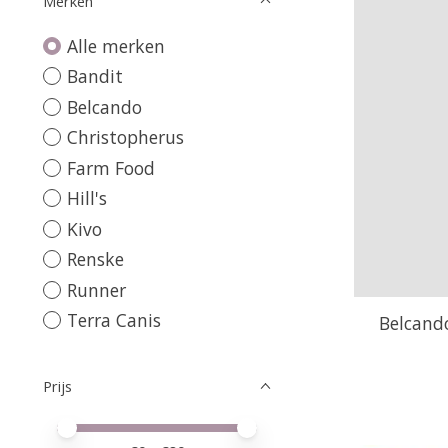
Merken
Alle merken
Bandit
Belcando
Christopherus
Farm Food
Hill's
Kivo
Renske
Runner
Terra Canis
Belcand
Prijs
Minimale prijswaarde
Price maximum value