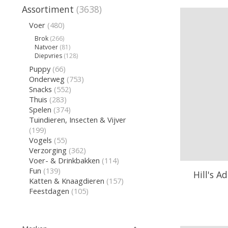
Assortiment
(3638)
Voer
(480)
Brok
(266)
Natvoer
(81)
Diepvries
(128)
Puppy
(66)
Onderweg
(753)
Snacks
(552)
Thuis
(283)
Spelen
(374)
Tuindieren, Insecten & Vijver
(199)
Vogels
(55)
Verzorging
(362)
Voer- & Drinkbakken
(114)
Fun
(139)
Hill's A
Katten & Knaagdieren
(157)
Feestdagen
(105)