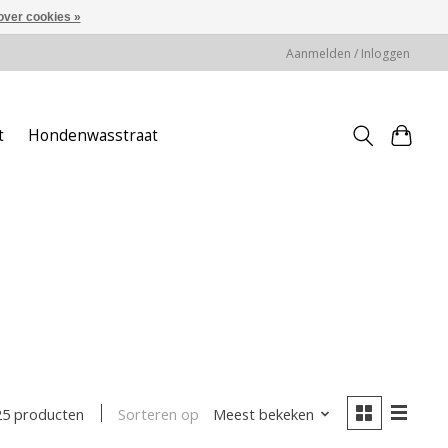
over cookies »
Aanmelden / Inloggen
t
Hondenwasstraat
Sorteren op
Meest bekeken
25 producten