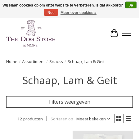
Wij slaan cookies op om onze website te verbeteren. Is dat akkoord?
Ja
Nee
Meer over cookies »
De speciaalzaak in hondenartikelen en meer!
Winkelwa
Home
/
Assortiment
/
Snacks
/
Schaap, Lam & Geit
Schaap, Lam & Geit
Filters weergeven
12 producten
Sorteren op
Meest bekeken