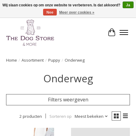
Wij slaan cookies op om onze website te verbeteren. Is dat akkoord?
Ja
Nee
Meer over cookies »
De speciaalzaak in hondenartikelen en meer!
Winkelwa
Home
/
Assortiment
/
Puppy
/
Onderweg
Onderweg
Filters weergeven
2 producten
Sorteren op
Meest bekeken