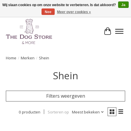
Wij slaan cookies op om onze website te verbeteren. Is dat akkoord?
Ja
Nee
Meer over cookies »
De speciaalzaak in hondenartikelen en meer!
Winkelwa
Home
/
Merken
/
Shein
Shein
Filters weergeven
0 producten
Sorteren op
Meest bekeken