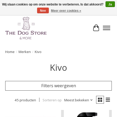
Wij slaan cookies op om onze website te verbeteren. Is dat akkoord?
Ja
Nee
Meer over cookies »
De speciaalzaak in hondenartikelen en meer!
Winkelwa
Home
/
Merken
/
Kivo
Kivo
Filters weergeven
45 producten
Sorteren op
Meest bekeken