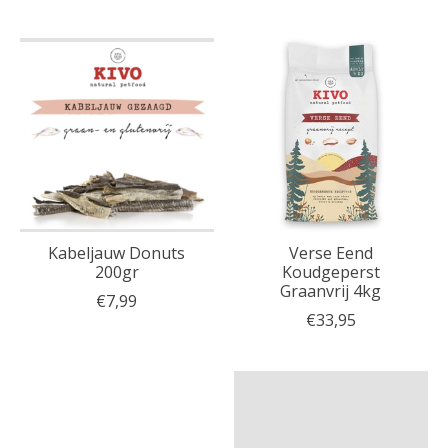
Kabeljauw Donuts
Verse Eend
200gr
Koudgeperst
Graanvrij 4kg
€7,99
€33,95