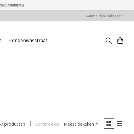
over cookies »
Aanmelden / Inloggen
t
Hondenwasstraat
Sorteren op
Meest bekeken
57 producten