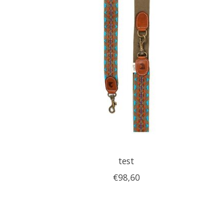
test
€98,60