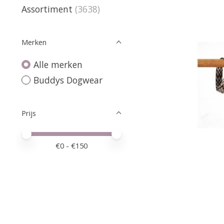
Assortiment
(3638)
Merken
Alle merken
Buddys Dogwear
Prijs
Minimale prijswaarde
Price maximum value
€
0
- €
150