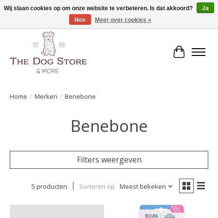
Wij slaan cookies op om onze website te verbeteren. Is dat akkoord?
Ja
Nee
Meer over cookies »
De speciaalzaak in hondenartikelen en meer!
Winkelwa
Home
/
Merken
/
Benebone
Benebone
Filters weergeven
5 producten
Sorteren op
Meest bekeken