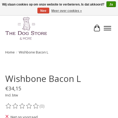
Wij slaan cookies op om onze website te verbeteren. Is dat akkoord?
Ja
Nee
Meer over cookies »
De speciaalzaak in hondenartikelen en meer!
Winkelwa
Home
/
Wishbone Bacon L
Product image slideshow Items
Wishbone Bacon L
€34,15
Incl. btw
(0)
De beoordeling van dit product is
0
van de 5
Niet op voorraad