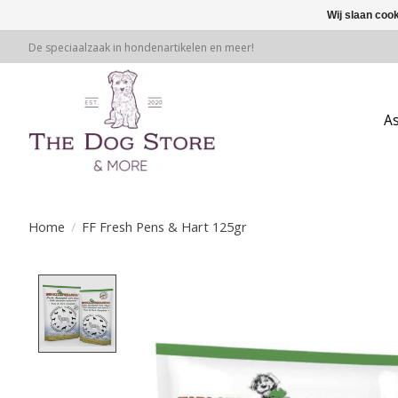
Wij slaan coo
De speciaalzaak in hondenartikelen en meer!
A
Home
/
FF Fresh Pens & Hart 125gr
Product image slideshow Items