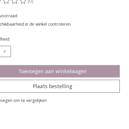
(0)
oordeling van dit product is
0
van de 5
voorraad
chikbaarheid in de winkel controleren
heid:
Toevoegen aan winkelwagen
Plaats bestelling
oegen om te vergelijken