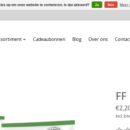
kies op om onze website te verbeteren. Is dat akkoord?
Ja
Nee
Meer 
ssortiment
Cadeaubonnen
Blog
Over ons
Contac
FF
€2,2
Incl. bt