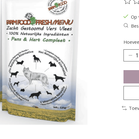
De be
Op 
Bes
Hoeveel
Toev