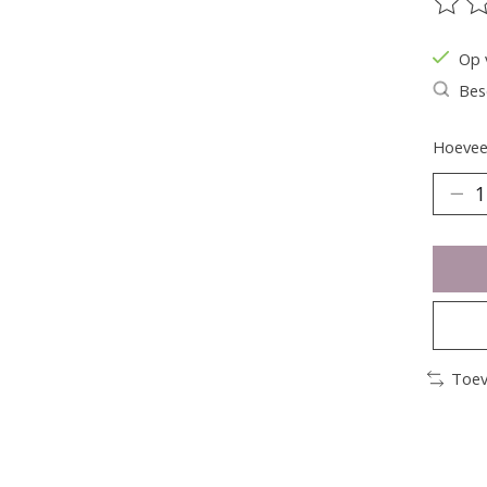
De be
Op 
Bes
Hoeveel
Toev