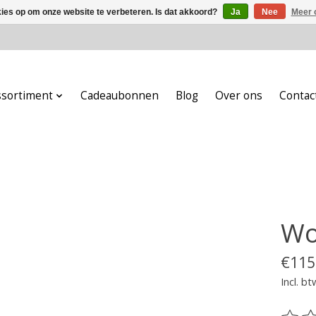
kies op om onze website te verbeteren. Is dat akkoord?
Ja
Nee
Meer 
ssortiment
Cadeaubonnen
Blog
Over ons
Contac
Wo
€115
Incl. bt