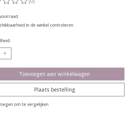
(0)
oordeling van dit product is
0
van de 5
voorraad
chikbaarheid in de winkel controleren
heid:
Toevoegen aan winkelwagen
Plaats bestelling
oegen om te vergelijken