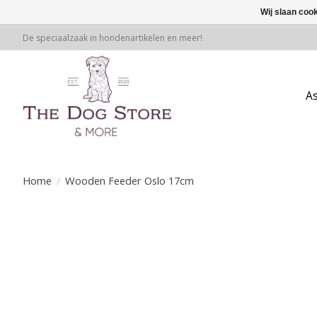
Wij slaan coo
De speciaalzaak in hondenartikelen en meer!
A
Home
/
Wooden Feeder Oslo 17cm
Product image slideshow Items