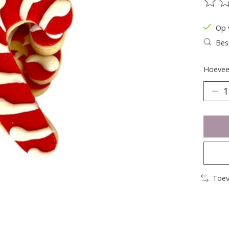
De be
Op 
Bes
Hoeveel
Toev