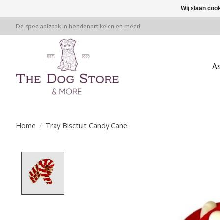
Wij slaan coo
De speciaalzaak in hondenartikelen en meer!
A
Home
/
Tray Bisctuit Candy Cane
Product image slideshow Items