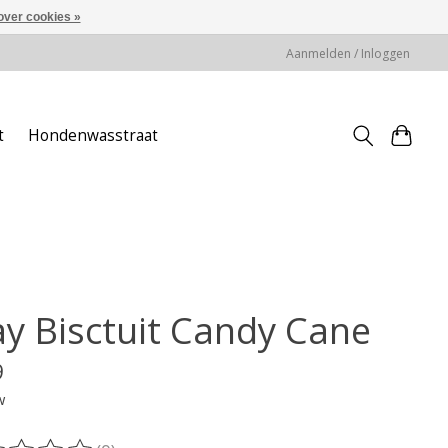
over cookies »
Aanmelden / Inloggen
t
Hondenwasstraat
ay Bisctuit Candy Cane
9
w