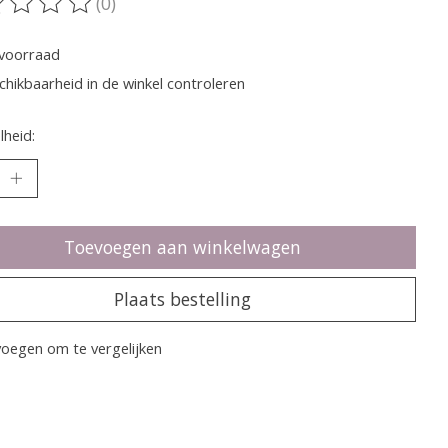
(0)
oordeling van dit product is
0
van de 5
voorraad
chikbaarheid in de winkel controleren
heid:
Toevoegen aan winkelwagen
Plaats bestelling
oegen om te vergelijken