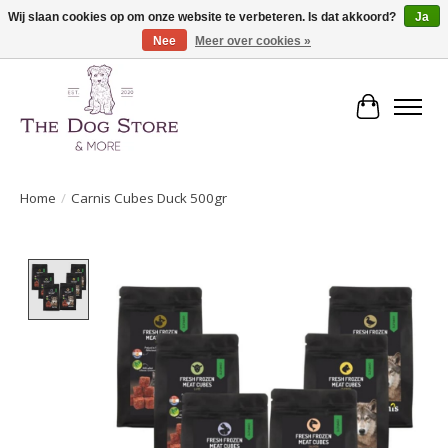
Wij slaan cookies op om onze website te verbeteren. Is dat akkoord?
Ja
Nee
Meer over cookies »
De speciaalzaak in hondenartikelen en meer!
Winkelwa
Home
/
Carnis Cubes Duck 500gr
Product image slideshow Items