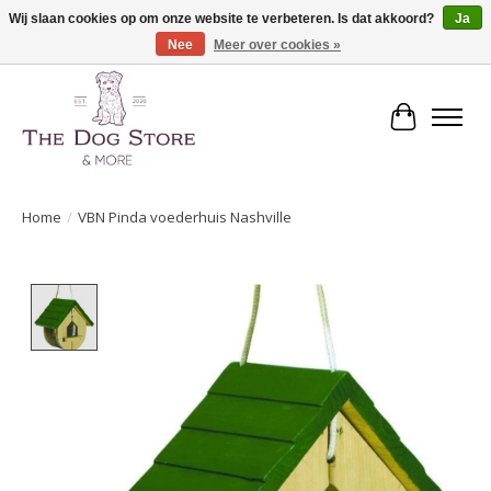
Wij slaan cookies op om onze website te verbeteren. Is dat akkoord?
Ja
Nee
Meer over cookies »
De speciaalzaak in hondenartikelen en meer!
Winkelwa
Home
/
VBN Pinda voederhuis Nashville
Product image slideshow Items