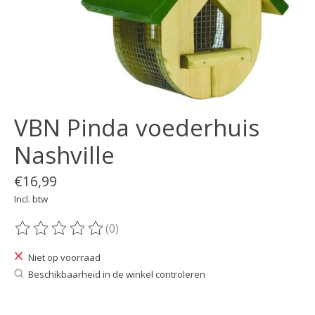
VBN Pinda voederhuis
Nashville
€16,99
Incl. btw
(0)
De beoordeling van dit product is
0
van de 5
Niet op voorraad
Beschikbaarheid in de winkel controleren