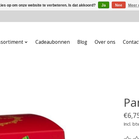
kies op om onze website te verbeteren. Is dat akkoord?
Ja
Nee
Meer 
ssortiment
Cadeaubonnen
Blog
Over ons
Contac
Pa
€6,7
Incl. bt