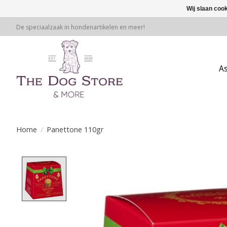
Wij slaan coo
De speciaalzaak in hondenartikelen en meer!
A
Home
/
Panettone 110gr
Product image slideshow Items