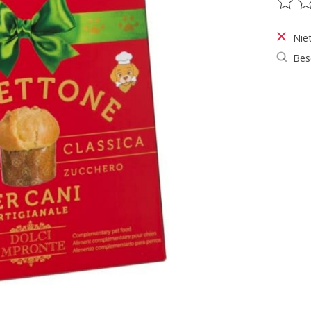
De be
Nie
Bes