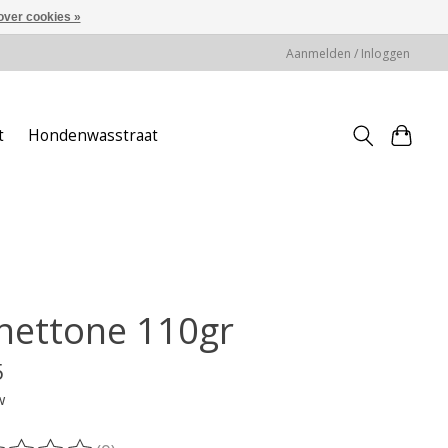
over cookies »
Aanmelden / Inloggen
t
Hondenwasstraat
nettone 110gr
5
w