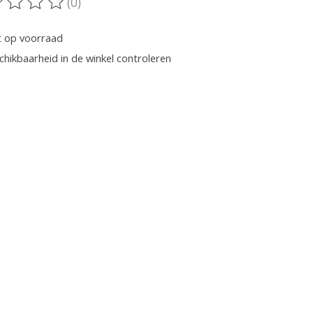
(0)
oordeling van dit product is
0
van de 5
t op voorraad
chikbaarheid in de winkel controleren