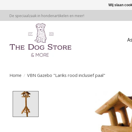
Wij slaan coo
De speciaalzaak in hondenartikelen en meer!
A
Home
/
VBN Gazebo "Lariks rood inclusief paal"
Product image slideshow Items