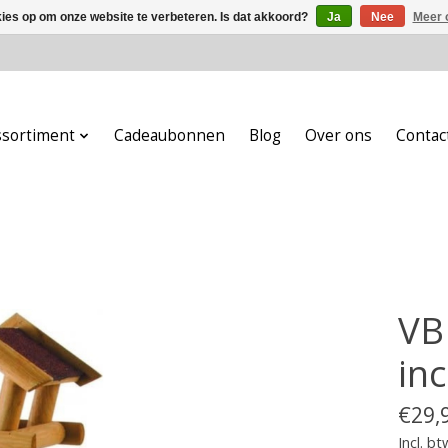
kies op om onze website te verbeteren. Is dat akkoord?
Ja
Nee
Meer 
ssortiment
Cadeaubonnen
Blog
Over ons
Contac
VB
inc
€29,
Incl. bt