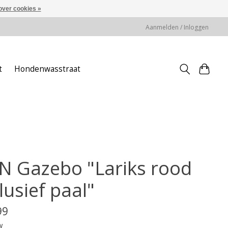
over cookies »
Aanmelden / Inloggen
t
Hondenwasstraat
N Gazebo "Lariks rood
lusief paal"
99
w