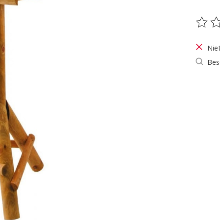
De be
Nie
Bes