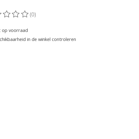
(0)
oordeling van dit product is
0
van de 5
t op voorraad
chikbaarheid in de winkel controleren