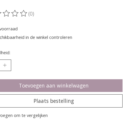
(0)
oordeling van dit product is
0
van de 5
voorraad
chikbaarheid in de winkel controleren
heid:
Toevoegen aan winkelwagen
Plaats bestelling
oegen om te vergelijken