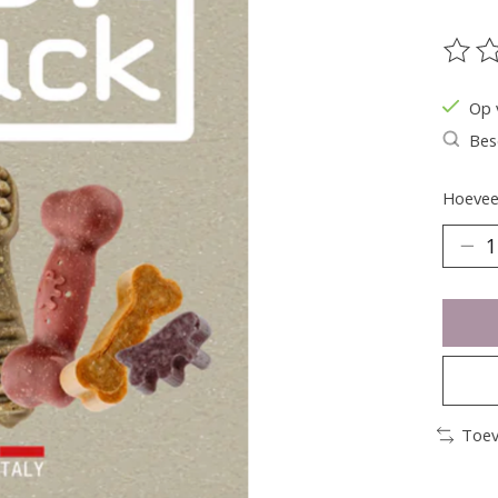
De be
Op 
Bes
Hoeveel
Toev