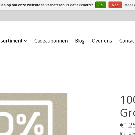
kies op om onze website te verbeteren. Is dat akkoord?
Ja
Nee
Meer 
ssortiment
Cadeaubonnen
Blog
Over ons
Contac
10
Gr
€1,2
Incl. bt