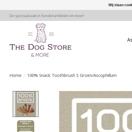
Wij slaan coo
De speciaalzaak in hondenartikelen en meer!
A
Home
/
100% Snack Toothbrush S Groen/Ascophillum
Product image slideshow Items