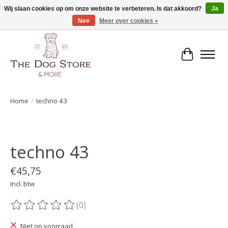
Wij slaan cookies op om onze website te verbeteren. Is dat akkoord?
Ja
Nee
Meer over cookies »
De speciaalzaak in hondenartikelen en meer!
Winkelwa
Home
/
techno 43
Product image slideshow Items
techno 43
€45,75
Incl. btw
(0)
De beoordeling van dit product is
0
van de 5
Niet op voorraad