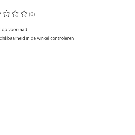
(0)
oordeling van dit product is
0
van de 5
t op voorraad
chikbaarheid in de winkel controleren