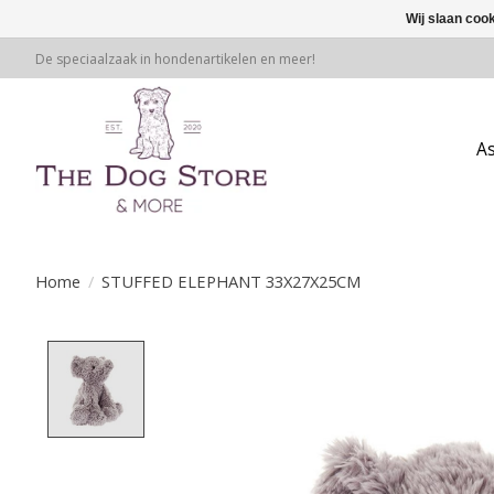
Wij slaan coo
De speciaalzaak in hondenartikelen en meer!
A
Home
/
STUFFED ELEPHANT 33X27X25CM
Product image slideshow Items