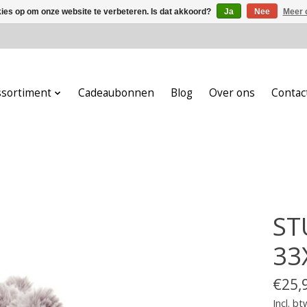
kies op om onze website te verbeteren. Is dat akkoord?
Ja
Nee
Meer 
ssortiment
Cadeaubonnen
Blog
Over ons
Contac
ST
33
€25,
Incl. bt