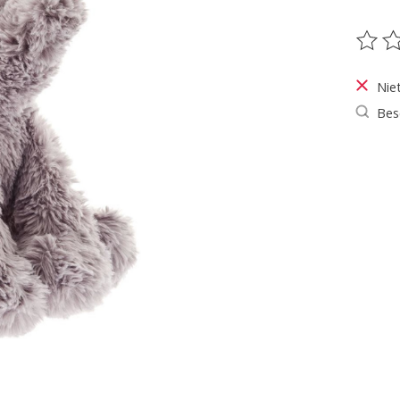
De be
Nie
Bes