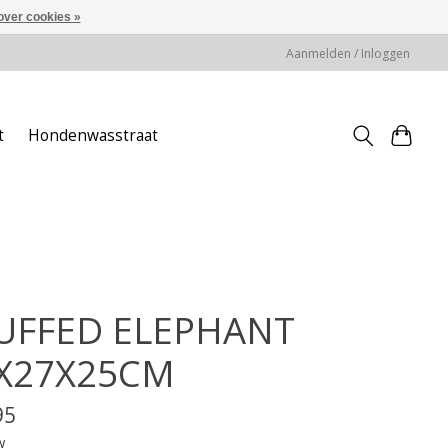
over cookies »
Aanmelden / Inloggen
t
Hondenwasstraat
UFFED ELEPHANT
X27X25CM
95
w