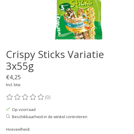
Crispy Sticks Variatie
3x55g
€4,25
Incl. btw
(0)
De beoordeling van dit product is
0
van de 5
Op voorraad
Beschikbaarheid in de winkel controleren
Hoeveelheid: