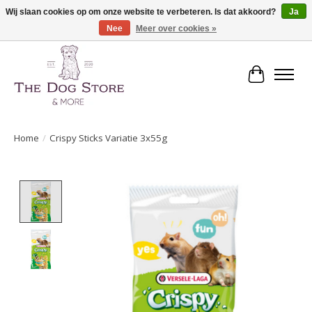
Wij slaan cookies op om onze website te verbeteren. Is dat akkoord?
Ja
Nee
Meer over cookies »
De speciaalzaak in hondenartikelen en meer!
Winkelwa
Home
/
Crispy Sticks Variatie 3x55g
Product image slideshow Items