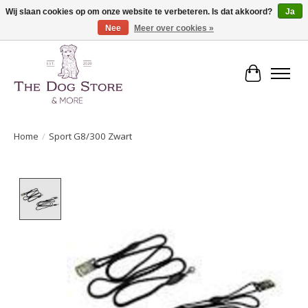
Wij slaan cookies op om onze website te verbeteren. Is dat akkoord?
Ja
Nee
Meer over cookies »
De speciaalzaak in hondenartikelen en meer!
Winkelwa
Home
/
Sport G8/300 Zwart
Product image slideshow Items