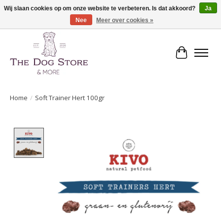
Wij slaan cookies op om onze website te verbeteren. Is dat akkoord?
Ja
Nee
Meer over cookies »
De speciaalzaak in hondenartikelen en meer!
Winkelwa
Home
/
Soft Trainer Hert 100gr
Product image slideshow Items