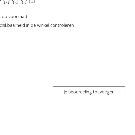
(0)
oordeling van dit product is
0
van de 5
t op voorraad
chikbaarheid in de winkel controleren
Je beoordeling toevoegen