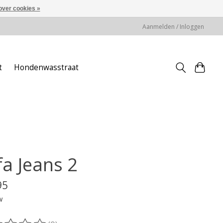
over cookies »
Aanmelden / Inloggen
t
Hondenwasstraat
fa Jeans 2
95
w