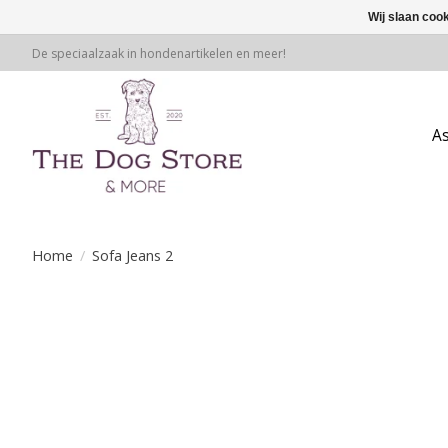
Wij slaan coo
De speciaalzaak in hondenartikelen en meer!
A
Home
/
Sofa Jeans 2
Product image slideshow Items