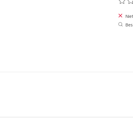
De be
Nie
Bes