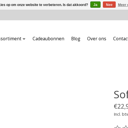
kies op om onze website te verbeteren. Is dat akkoord?
Ja
Nee
Meer 
ssortiment
Cadeaubonnen
Blog
Over ons
Contac
So
€22,
Incl. bt