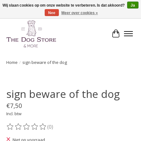
Wij slaan cookies op om onze website te verbeteren. Is dat akkoord?
Ja
Nee
Meer over cookies »
De speciaalzaak in hondenartikelen en meer!
Winkelwa
Home
/
sign beware of the dog
Product image slideshow Items
sign beware of the dog
€7,50
Incl. btw
(0)
De beoordeling van dit product is
0
van de 5
Niet op voorraad