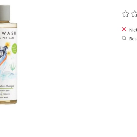
De be
Nie
Bes