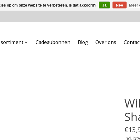
kies op om onze website te verbeteren. Is dat akkoord?
Ja
Nee
Meer 
ssortiment
Cadeaubonnen
Blog
Over ons
Contac
Wi
Sh
€13,
Incl. bt