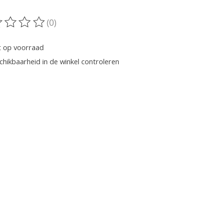
(0)
oordeling van dit product is
0
van de 5
t op voorraad
chikbaarheid in de winkel controleren