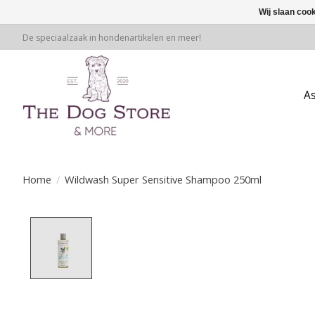
Wij slaan coo
De speciaalzaak in hondenartikelen en meer!
A
Home
/
Wildwash Super Sensitive Shampoo 250ml
Product image slideshow Items