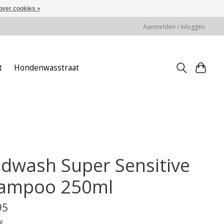
over cookies »
Aanmelden / Inloggen
t
Hondenwasstraat
ldwash Super Sensitive
ampoo 250ml
95
w