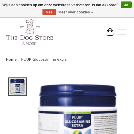
Wij slaan cookies op om onze website te verbeteren. Is dat akkoord?
Ja
Nee
Meer over cookies »
De speciaalzaak in hondenartikelen en meer!
Winkelwa
Home
/
PUUR Glucosamine extra
Product image slideshow Items