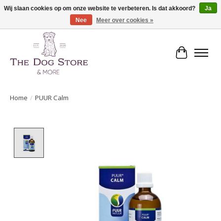
Wij slaan cookies op om onze website te verbeteren. Is dat akkoord?
Ja
Nee
Meer over cookies »
De speciaalzaak in hondenartikelen en meer!
Winkelwa
Home
/
PUUR Calm
Product image slideshow Items