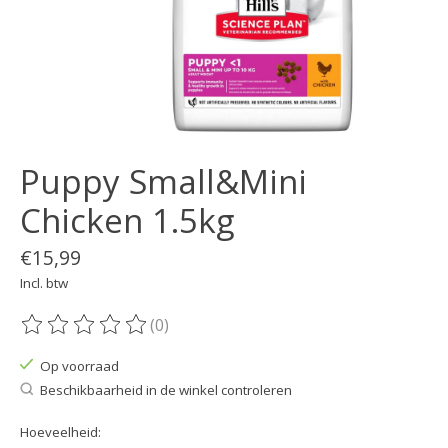
Puppy Small&Mini
Chicken 1.5kg
€15,99
Incl. btw
(0)
De beoordeling van dit product is
0
van de 5
Op voorraad
Beschikbaarheid in de winkel controleren
Hoeveelheid: