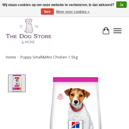
Wij slaan cookies op om onze website te verbeteren. Is dat akkoord?
Ja
Nee
Meer over cookies »
De speciaalzaak in hondenartikelen en meer!
Winkelwa
Home
/
Puppy Small&Mini Chicken 1.5kg
Product image slideshow Items