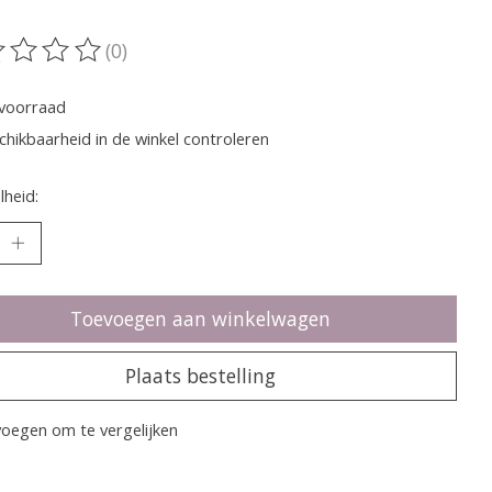
(0)
oordeling van dit product is
0
van de 5
voorraad
chikbaarheid in de winkel controleren
heid:
Toevoegen aan winkelwagen
Plaats bestelling
oegen om te vergelijken