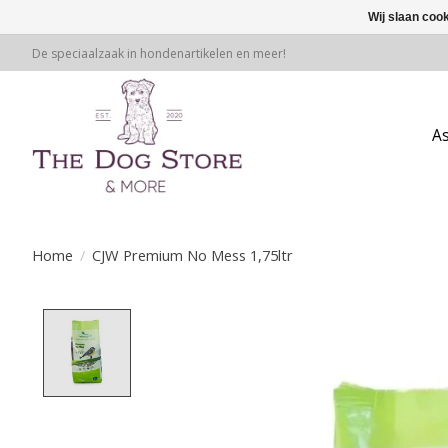
Wij slaan coo
De speciaalzaak in hondenartikelen en meer!
A
Home
/
CJW Premium No Mess 1,75ltr
Product image slideshow Items