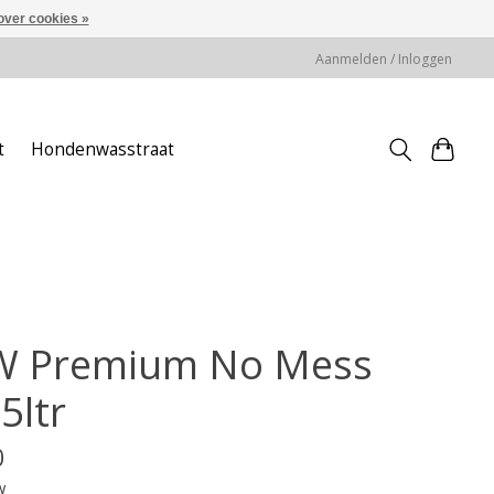
over cookies »
Aanmelden / Inloggen
t
Hondenwasstraat
W Premium No Mess
5ltr
0
w