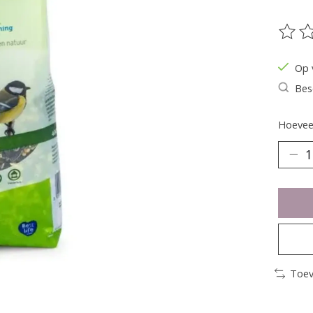
De be
Op 
Bes
Hoeveel
Toev