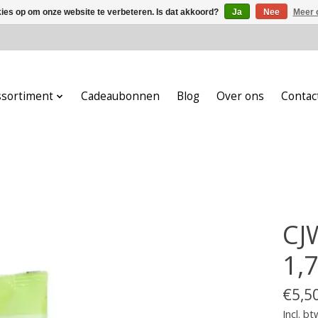
kies op om onze website te verbeteren. Is dat akkoord?
Ja
Nee
Meer 
ssortiment
Cadeaubonnen
Blog
Over ons
Contac
CJ
1,7
€5,5
Incl. bt