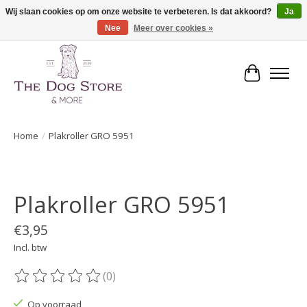
Wij slaan cookies op om onze website te verbeteren. Is dat akkoord?
Ja
Nee
Meer over cookies »
De speciaalzaak in hondenartikelen en meer!
Winkelwa
Home
/
Plakroller GRO 5951
Product image slideshow Items
Plakroller GRO 5951
€3,95
Incl. btw
(0)
De beoordeling van dit product is
0
van de 5
Op voorraad