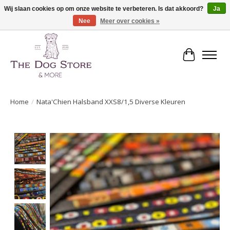
Wij slaan cookies op om onze website te verbeteren. Is dat akkoord?
Ja
Nee
Meer over cookies »
De speciaalzaak in hondenartikelen en meer!
Winkelwa
Home
/
Nata'Chien Halsband XXS8/1,5 Diverse Kleuren
Product image slideshow Items