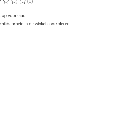
(0)
oordeling van dit product is
0
van de 5
t op voorraad
chikbaarheid in de winkel controleren