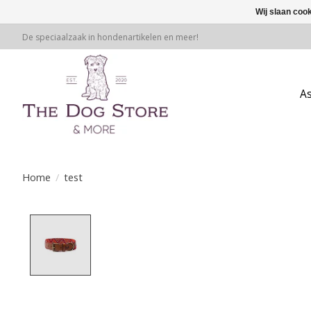
Wij slaan coo
De speciaalzaak in hondenartikelen en meer!
A
Home
/
test
Product image slideshow Items