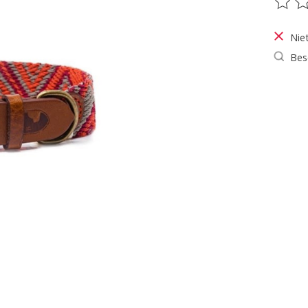
De be
Nie
Bes