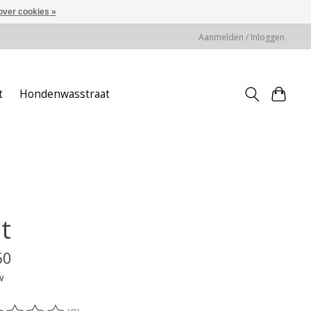
over cookies »
Aanmelden / Inloggen
t
Hondenwasstraat
t
50
w