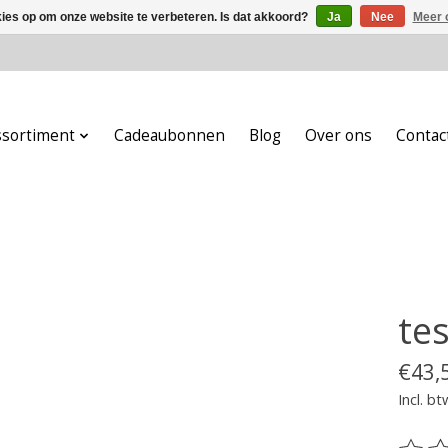
kies op om onze website te verbeteren. Is dat akkoord?
Ja
Nee
Meer 
ssortiment
Cadeaubonnen
Blog
Over ons
Contac
tes
€43,
Incl. bt