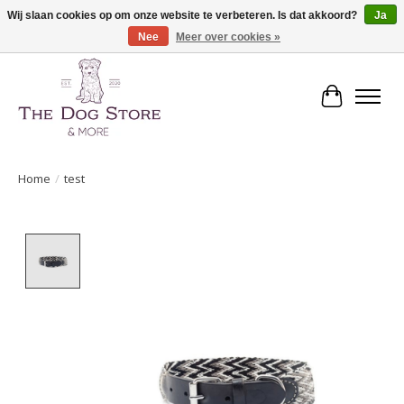
Wij slaan cookies op om onze website te verbeteren. Is dat akkoord?
Ja
Nee
Meer over cookies »
De speciaalzaak in hondenartikelen en meer!
Winkelwa
Home
/
test
Product image slideshow Items