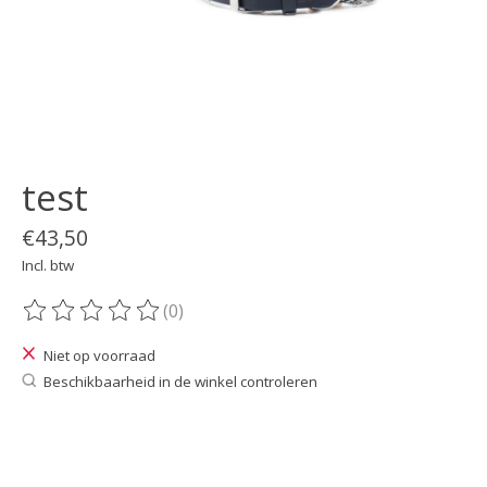
test
€43,50
Incl. btw
(0)
De beoordeling van dit product is
0
van de 5
Niet op voorraad
Beschikbaarheid in de winkel controleren