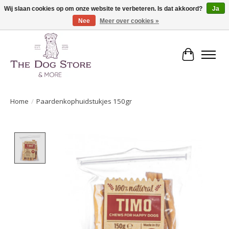
Wij slaan cookies op om onze website te verbeteren. Is dat akkoord?
Ja
Nee
Meer over cookies »
De speciaalzaak in hondenartikelen en meer!
Winkelwa
Home
/
Paardenkophuidstukjes 150gr
Product image slideshow Items