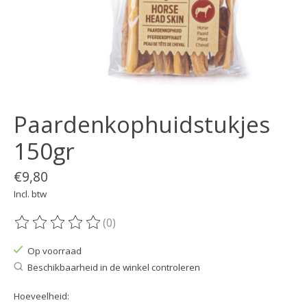
Paardenkophuidstukjes
150gr
€9,80
Incl. btw
(0)
De beoordeling van dit product is
0
van de 5
Op voorraad
Beschikbaarheid in de winkel controleren
Hoeveelheid: