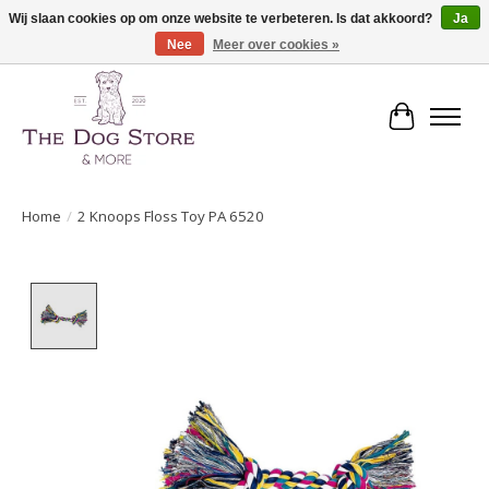
Wij slaan cookies op om onze website te verbeteren. Is dat akkoord?
Ja
Nee
Meer over cookies »
De speciaalzaak in hondenartikelen en meer!
Winkelwa
Home
/
2 Knoops Floss Toy PA 6520
Product image slideshow Items