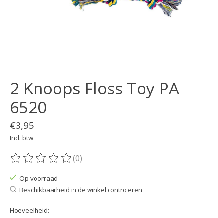
2 Knoops Floss Toy PA
6520
€3,95
Incl. btw
(0)
De beoordeling van dit product is
0
van de 5
Op voorraad
Beschikbaarheid in de winkel controleren
Hoeveelheid: