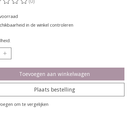
(0)
oordeling van dit product is
0
van de 5
voorraad
chikbaarheid in de winkel controleren
heid:
Toevoegen aan winkelwagen
Plaats bestelling
oegen om te vergelijken