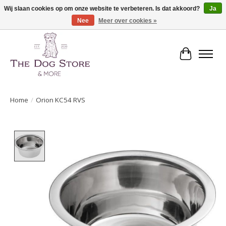
Wij slaan cookies op om onze website te verbeteren. Is dat akkoord?
Ja
Nee
Meer over cookies »
De speciaalzaak in hondenartikelen en meer!
Winkelwa
Home
/
Orion KC54 RVS
Product image slideshow Items