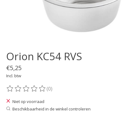
Orion KC54 RVS
€5,25
Incl. btw
(0)
De beoordeling van dit product is
0
van de 5
Niet op voorraad
Beschikbaarheid in de winkel controleren