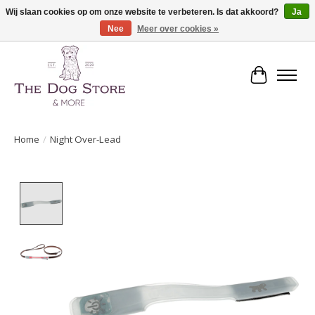
Wij slaan cookies op om onze website te verbeteren. Is dat akkoord?
Ja
Nee
Meer over cookies »
De speciaalzaak in hondenartikelen en meer!
Winkelwa
Home
/
Night Over-Lead
Product image slideshow Items