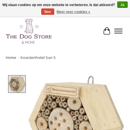
Wij slaan cookies op om onze website te verbeteren. Is dat akkoord?
Ja
Nee
Meer over cookies »
De speciaalzaak in hondenartikelen en meer!
Winkelwa
Home
/
Insectenhotel Sun S
Product image slideshow Items