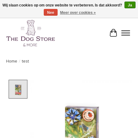
Wij slaan cookies op om onze website te verbeteren. Is dat akkoord?
Ja
Nee
Meer over cookies »
De speciaalzaak in hondenartikelen en meer!
Winkelwa
Home
/
test
Product image slideshow Items