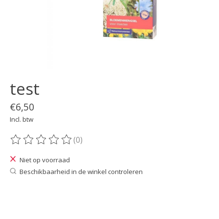
test
€6,50
Incl. btw
(0)
De beoordeling van dit product is
0
van de 5
Niet op voorraad
Beschikbaarheid in de winkel controleren