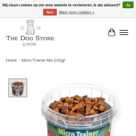
Wij slaan cookies op om onze website te verbeteren. Is dat akkoord?
Ja
Nee
Meer over cookies »
De speciaalzaak in hondenartikelen en meer!
Winkelwa
Home
/
Micro Trainer Mix 200gr
Product image slideshow Items