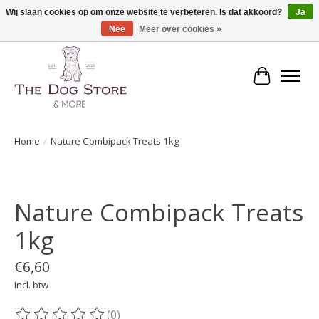
Wij slaan cookies op om onze website te verbeteren. Is dat akkoord?
Ja
Nee
Meer over cookies »
De speciaalzaak in hondenartikelen en meer!
Winkelwa
Home
/
Nature Combipack Treats 1kg
Product image slideshow Items
Nature Combipack Treats
1kg
€6,60
Incl. btw
(0)