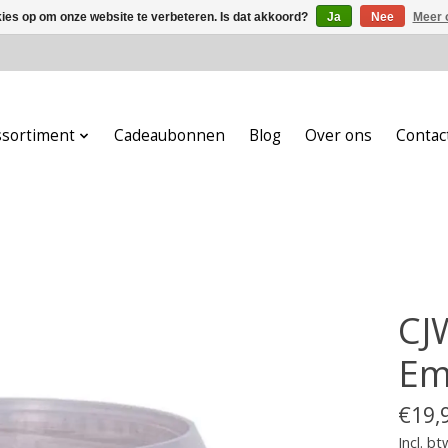
kies op om onze website te verbeteren. Is dat akkoord?
Ja
Nee
Meer 
ssortiment
Cadeaubonnen
Blog
Over ons
Contac
CJ
Em
€19,
Incl. bt