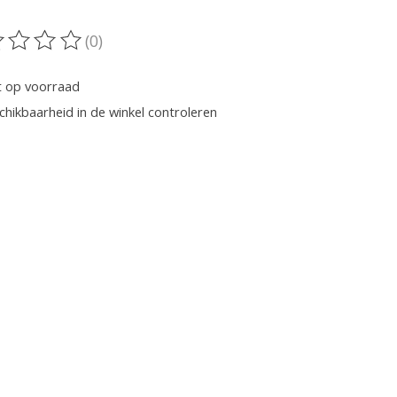
(0)
oordeling van dit product is
0
van de 5
t op voorraad
chikbaarheid in de winkel controleren