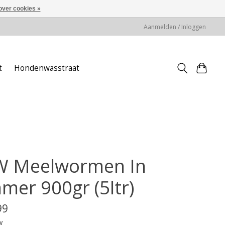
over cookies »
Aanmelden / Inloggen
t
Hondenwasstraat
W Meelwormen In
mer 900gr (5ltr)
99
w