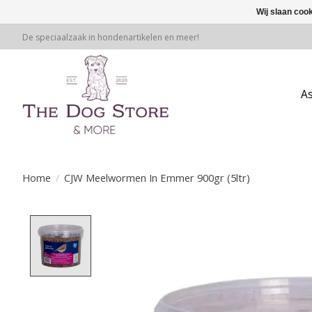
Wij slaan coo
De speciaalzaak in hondenartikelen en meer!
A
Home
/
CJW Meelwormen In Emmer 900gr (5ltr)
Product image slideshow Items