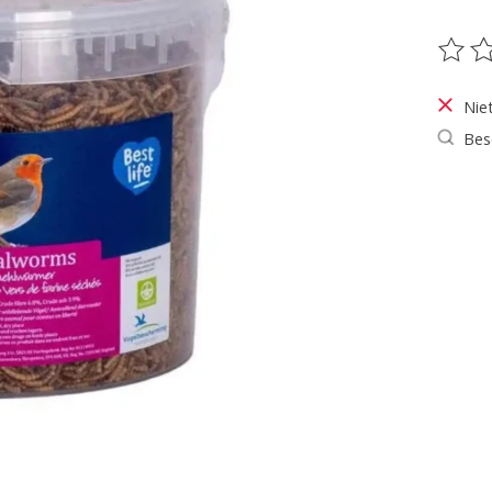
De be
Nie
Bes