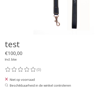
test
€100,00
Incl. btw
(0)
De beoordeling van dit product is
0
van de 5
Niet op voorraad
Beschikbaarheid in de winkel controleren