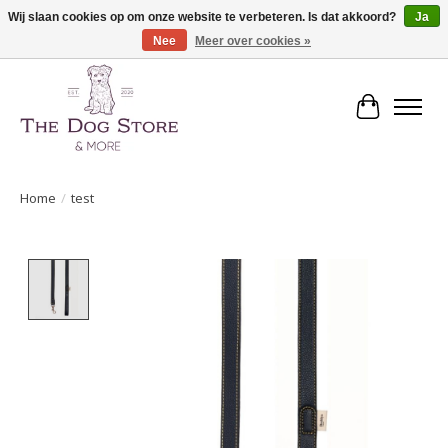
Wij slaan cookies op om onze website te verbeteren. Is dat akkoord?
Ja
Nee
Meer over cookies »
De speciaalzaak in hondenartikelen en meer!
Winkelwa
Home
/
test
Product image slideshow Items