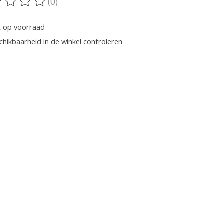
(0)
oordeling van dit product is
0
van de 5
t op voorraad
chikbaarheid in de winkel controleren