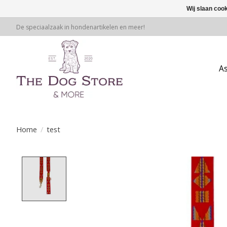
Wij slaan coo
De speciaalzaak in hondenartikelen en meer!
A
Home
/
test
Product image slideshow Items