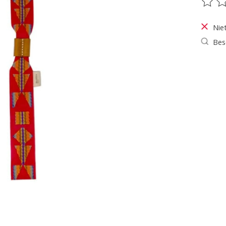
De be
Nie
Bes