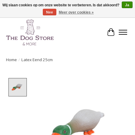
Wij slaan cookies op om onze website te verbeteren. Is dat akkoord?
Ja
Nee
Meer over cookies »
De speciaalzaak in hondenartikelen en meer!
Winkelwa
Home
/
Latex Eend 25cm
Product image slideshow Items