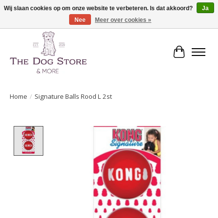
Wij slaan cookies op om onze website te verbeteren. Is dat akkoord?
Ja
Nee
Meer over cookies »
De speciaalzaak in hondenartikelen en meer!
Winkelwa
Home
/
Signature Balls Rood L 2st
Product image slideshow Items