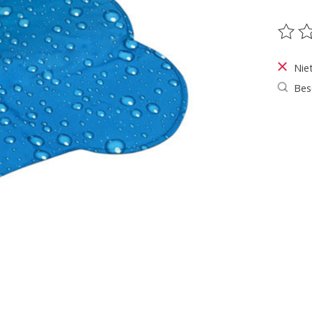
De be
Nie
Bes