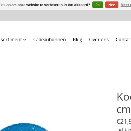
kies op om onze website te verbeteren. Is dat akkoord?
Ja
Nee
Meer 
ssortiment
Cadeaubonnen
Blog
Over ons
Contac
Ko
cm
€21,
Incl. bt