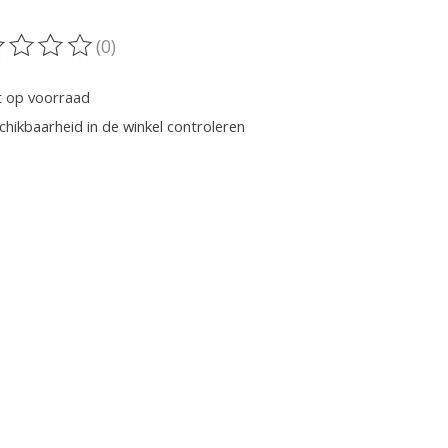
(0)
oordeling van dit product is
0
van de 5
t op voorraad
chikbaarheid in de winkel controleren