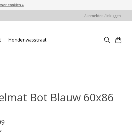
over cookies »
Aanmelden / Inloggen
t
Hondenwasstraat
elmat Bot Blauw 60x86
99
w