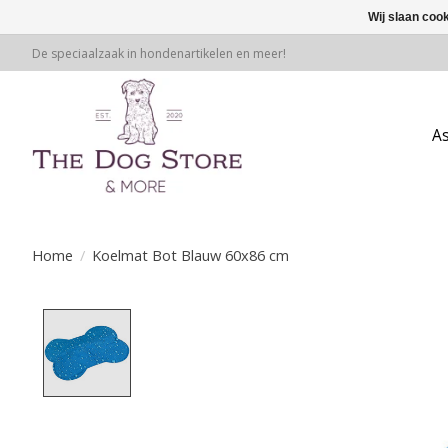
Wij slaan coo
De speciaalzaak in hondenartikelen en meer!
A
Home
/
Koelmat Bot Blauw 60x86 cm
Product image slideshow Items